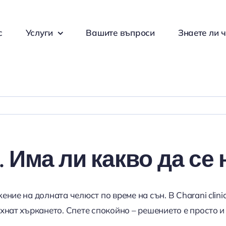
с
Услуги
Вашите въпроси
Знаете ли ч
. Има ли какво да се
ние на долната челюст по време на сън. В Charani cli
хнат хъркането. Спете спокойно – решението е просто и