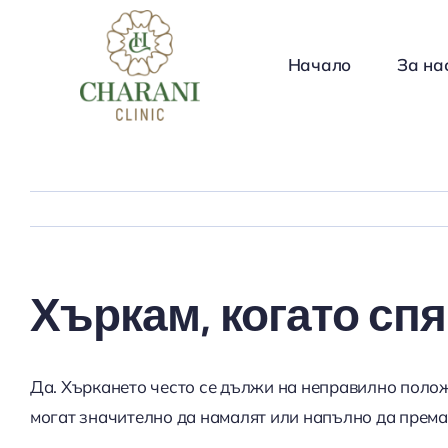
Skip
to
Начало
За на
content
Хъркам, когато спя
Да. Хъркането често се дължи на неправилно положе
могат значително да намалят или напълно да према