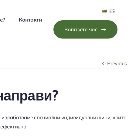
е?
Контакти
Запазете час
Previous
 направи?
nic изработваме специални индивидуални шини, които
 ефективно.