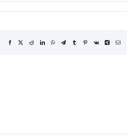
Facebook
X
Reddit
LinkedIn
WhatsApp
Telegram
Tumblr
Pinterest
Vk
Xing
Email