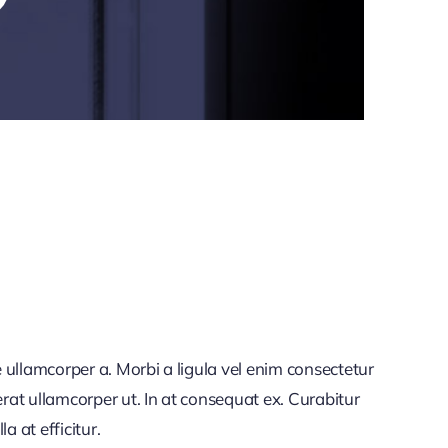
 ullamcorper a. Morbi a ligula vel enim consectetur
rat ullamcorper ut. In at consequat ex. Curabitur
a at efficitur.