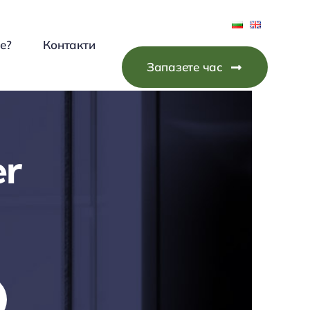
е?
Контакти
Запазете час
er