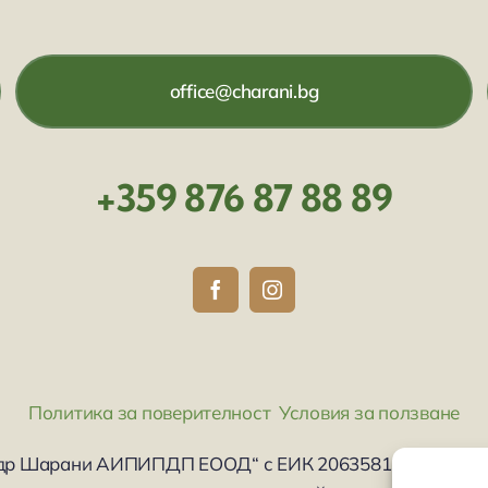
office@charani.bg
+359 876 87 88 89
Политика за поверителност
Условия за ползване
др Шарани АИПИПДП ЕООД“ с ЕИК 206358134 с адрес 