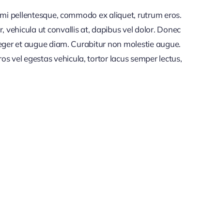
et mi pellentesque, commodo ex aliquet, rutrum eros.
vehicula ut convallis at, dapibus vel dolor. Donec
nteger et augue diam. Curabitur non molestie augue.
s vel egestas vehicula, tortor lacus semper lectus,