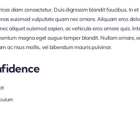
trices diam consectetur. Duis dignissim blandit faucibus. In 
nas euismod vulputate quam nec ornare. Aliquam eros dolor, 
Donec aliquet euismod sapien, ac vehicula eros ornare quis. I
ermentum magna eget augue tempor blandit. Nullam ornare, ero
am ac risus mollis, vel bibendum mauris pulvinar.
nfidence
at
ibulum