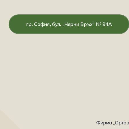
гр. София, бул. „Черни Връх“ № 94А
Фирма „Орто 