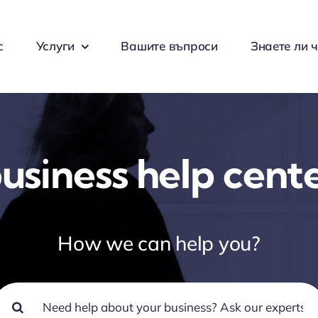
с
Услуги
Вашите въпроси
Знаете ли ч
usiness help cent
How we can help you?
earch
or: