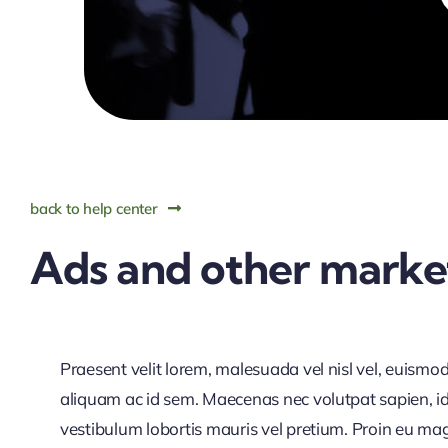
back to help center
Ads and other market
Praesent velit lorem, malesuada vel nisl vel, euismo
aliquam ac id sem. Maecenas nec volutpat sapien, id 
vestibulum lobortis mauris vel pretium. Proin eu magna