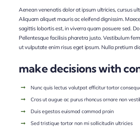
Aenean venenatis dolor at ipsum ultricies, cursus ul
Aliquam aliquet mauris ac eleifend dignissim. Maece
sagittis lobortis est, in viverra quam posuere sed. 
Pellentesque facilisis pharetra justo. Vestibulum f
ut vulputate enim risus eget ipsum. Nulla pretium di
make decisions with co
Nunc quis lectus volutpat efficitur tortor consequ
Cras ut augue ac purus rhoncus ornare non vest
Duis egestas euismod commod proin
Sed tristique tortor non mi sollicitudin ultricies