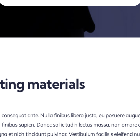
ing materials
d consequat ante. Nulla finibus libero justo, eu posuere augue
finibus sapien. Donec sollicitudin lectus massa, non ornare e
 et nibh tincidunt pulvinar. Vestibulum facilisis eleifend null